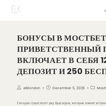
БОНУСЫ В МОСТБЕТ
ПРИВЕТСТВЕННЫЙ 
ВКЛЮЧАЕТ В СЕБЯ 1
ДЕПОЗИТ И 250 БЕ
elklondon
December 5, 2025
Most
Сегодня существует ряд браузеров, которые имеют встр