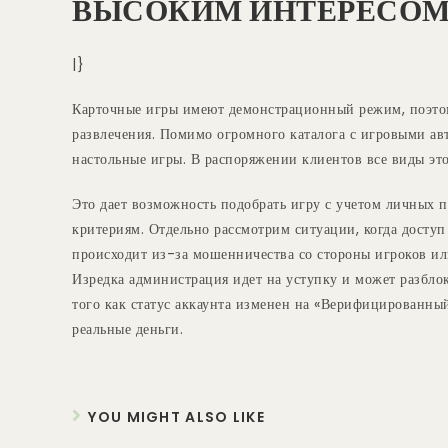
ВЫСОКИМ ИНТЕРЕСОМ.
|}
Карточные игры имеют демонстрационный режим, поэтому
развлечения. Помимо огромного каталога с игровыми авт
настольные игры. В распоряжении клиентов все виды эт
Это дает возможность подобрать игру с учетом личных 
критериям. Отдельно рассмотрим ситуации, когда доступ
происходит из-за мошенничества со стороны игроков ил
Изредка администрация идет на уступку и может разблок
того как статус аккаунта изменен на «Верифицированный
реальные деньги.
YOU MIGHT ALSO LIKE