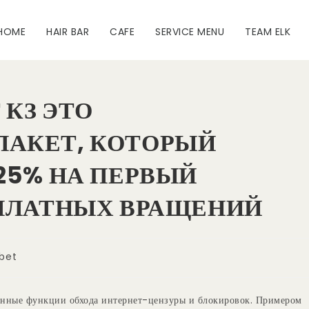
HOME
HAIR BAR
CAFE
SERVICE MENU
TEAM ELK
 КЗ ЭТО
ПАКЕТ, КОТОРЫЙ
25% НА ПЕРВЫЙ
СПЛАТНЫХ ВРАЩЕНИЙ
bet
оенные функции обхода интернет-цензуры и блокировок. Примером