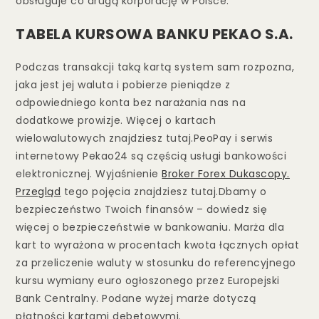
obsługuje co drugą korporację w Polsce.
TABELA KURSOWA BANKU PEKAO S.A.
Podczas transakcji taką kartą system sam rozpozna,
jaka jest jej waluta i pobierze pieniądze z
odpowiedniego konta bez narażania nas na
dodatkowe prowizje. Więcej o kartach
wielowalutowych znajdziesz tutaj.PeoPay i serwis
internetowy Pekao24 są częścią usługi bankowości
elektronicznej. Wyjaśnienie
Broker Forex Dukascopy.
Przegląd
tego pojęcia znajdziesz tutaj.Dbamy o
bezpieczeństwo Twoich finansów – dowiedz się
więcej o bezpieczeństwie w bankowaniu. Marża dla
kart to wyrażona w procentach kwota łącznych opłat
za przeliczenie waluty w stosunku do referencyjnego
kursu wymiany euro ogłoszonego przez Europejski
Bank Centralny. Podane wyżej marże dotyczą
płatności kartami debetowymi.