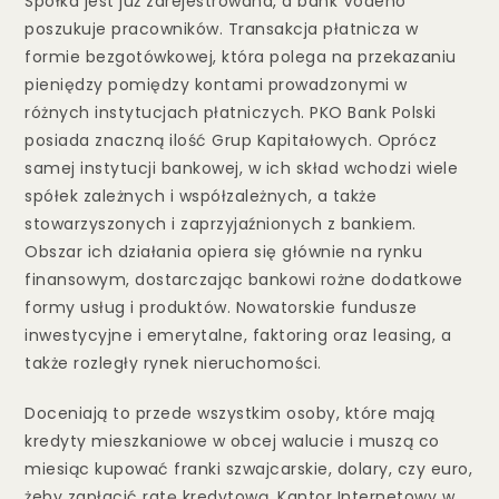
Spółka jest już zarejestrowana, a bank Vodeno
poszukuje pracowników. Transakcja płatnicza w
formie bezgotówkowej, która polega na przekazaniu
pieniędzy pomiędzy kontami prowadzonymi w
różnych instytucjach płatniczych. PKO Bank Polski
posiada znaczną ilość Grup Kapitałowych. Oprócz
samej instytucji bankowej, w ich skład wchodzi wiele
spółek zależnych i współzależnych, a także
stowarzyszonych i zaprzyjaźnionych z bankiem.
Obszar ich działania opiera się głównie na rynku
finansowym, dostarczając bankowi rożne dodatkowe
formy usług i produktów. Nowatorskie fundusze
inwestycyjne i emerytalne, faktoring oraz leasing, a
także rozległy rynek nieruchomości.
Doceniają to przede wszystkim osoby, które mają
kredyty mieszkaniowe w obcej walucie i muszą co
miesiąc kupować franki szwajcarskie, dolary, czy euro,
żeby zapłacić ratę kredytową. Kantor Internetowy w