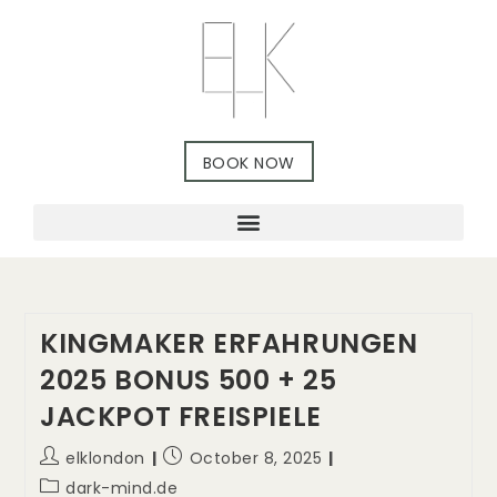
BOOK NOW
KINGMAKER ERFAHRUNGEN
2025 BONUS 500 + 25
JACKPOT FREISPIELE
elklondon
October 8, 2025
dark-mind.de